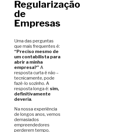
Regularização
de
Empresas
Uma das perguntas
que mais frequentes é:
“Preciso mesmo de
um contabilista para
abrir a minha
empresa?”
A
resposta curta é não –
tecnicamente, pode
fazê-lo sozinho. A
resposta longa é:
sim,
definitivamente
deveria
.
Na nossa experiência
de longos anos, vemos
demasiados
empreendedores
perderem tempo,