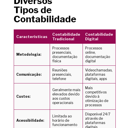
Diversos
Tipos de
Contabilidade
Contabilidade
Contabilidade
Características
Tradicional
Digital
Processos
Processos
presenciais,
online,
Metodologia:
documentação
documentação
física
digital
Reuniões
Videochamadas,
Comunicação:
presenciais,
plataformas
telefone
digitais, apps
Mais
Geralmente mais
competitivos
elevados devido
Custos:
devido à
aos custos
otimização de
operacionais
processos
Disponível 24/7
Limitada ao
através de
Acessibilidade:
horário de
plataformas
funcionamento
digitais