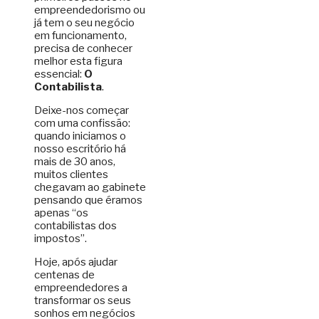
empreendedorismo ou
já tem o seu negócio
em funcionamento,
precisa de conhecer
melhor esta figura
essencial:
O
Contabilista
.
Deixe-nos começar
com uma confissão:
quando iniciamos o
nosso escritório há
mais de 30 anos,
muitos clientes
chegavam ao gabinete
pensando que éramos
apenas “os
contabilistas dos
impostos”.
Hoje, após ajudar
centenas de
empreendedores a
transformar os seus
sonhos em negócios