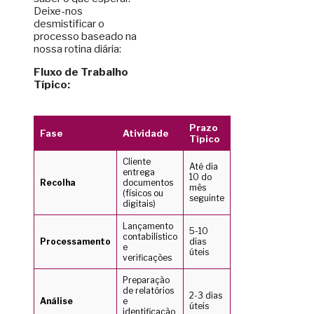
Deixe-nos
desmistificar o
processo baseado na
nossa rotina diária:
Fluxo de Trabalho
Típico:
Prazo
Fase
Atividade
Típico
Cliente
Até dia
entrega
10 do
Recolha
documentos
mês
(físicos ou
seguinte
digitais)
Lançamento
5-10
contabilístico
Processamento
dias
e
úteis
verificações
Preparação
de relatórios
2-3 dias
Análise
e
úteis
identificação