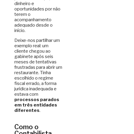
dinheiro e
oportunidades por não
terem o
acompanhamento
adequado desde o
início.
Deixe-nos partilhar um
exemplo real: um
cliente chegou ao
gabinete após seis
meses de tentativas
frustradas para abrir um
restaurante. Tinha
escolhido o regime
fiscal errado, a forma
jurídica inadequada e
estava com
processos parados
em três entidades
diferentes
.
Como o
Contabilista